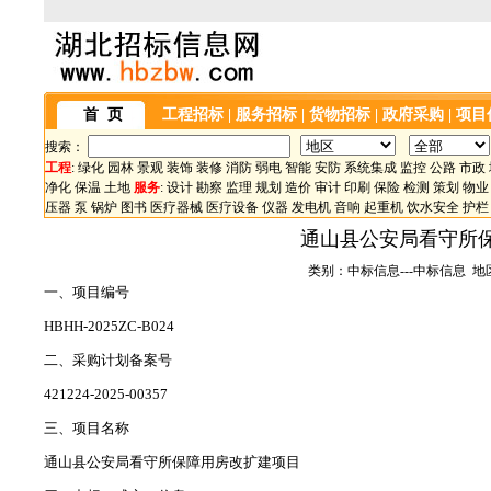
首 页
工程招标
|
服务招标
|
货物招标
|
政府采购
|
项目
搜索：
工程
:
绿化
园林
景观
装饰
装修
消防
弱电
智能
安防
系统集成
监控
公路
市政
净化
保温
土地
服务
:
设计
勘察
监理
规划
造价
审计
印刷
保险
检测
策划
物业
压器
泵
锅炉
图书
医疗器械
医疗设备
仪器
发电机
音响
起重机
饮水安全
护栏
通山县公安局看守所
类别：中标信息---中标信息 地区
一、项目编号
HBHH-2025ZC-B024
二、采购计划备案号
421224-2025-00357
三、项目名称
通山县公安局看守所保障用房改扩建项目