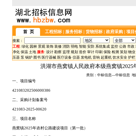
首 页
工程招标
|
服务招标
|
货物招标
|
政府采购
|
项目
搜索：
工程
:
绿化
园林
景观
装饰
装修
消防
弱电
智能
安防
系统集成
监控
公路
市政
净化
保温
土地
服务
:
设计
勘察
监理
规划
造价
审计
印刷
保险
检测
策划
物业
压器
泵
锅炉
图书
医疗器械
医疗设备
仪器
发电机
音响
起重机
饮水安全
护栏
洪湖市燕窝镇人民政府本级燕窝镇202
类别：中标信息---中标信息 地区
一、项目编号
421083202506000386
二、采购计划备案号
421083-2025-00620
三、项目名称
燕窝镇2025年农村公路建设项目（第一批）