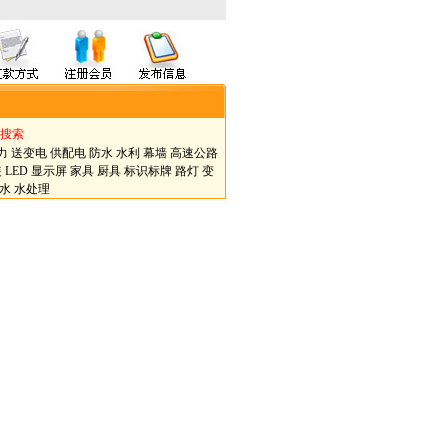
搜索
力
送变电
供配电
防水
水利
幕墙
高速公路
装
LED
显示屏
家具
厨具
标识标牌
路灯
变
水
水处理