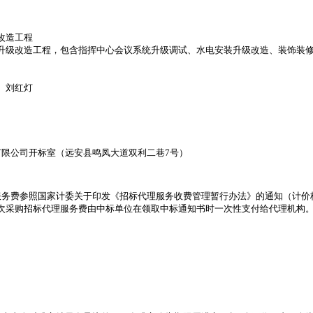
改造工程
升级改造工程，包含指挥中心会议系统升级调试、水电安装升级改造、装饰装
、刘红灯
限公司开标室（远安县鸣凤大道双利二巷7号）
参照国家计委关于印发《招标代理服务收费管理暂行办法》的通知（计价格[20
次采购招标代理服务费由中标单位在领取中标通知书时一次性支付给代理机构