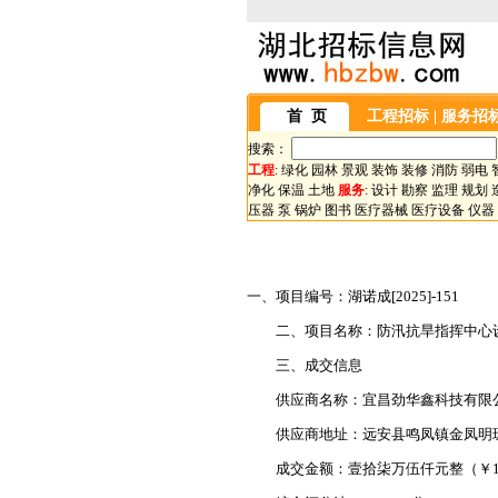
首 页
工程招标
|
服务招
搜索：
工程
:
绿化
园林
景观
装饰
装修
消防
弱电
净化
保温
土地
服务
:
设计
勘察
监理
规划
压器
泵
锅炉
图书
医疗器械
医疗设备
仪器
一、项目编号：湖诺成[2025]-151
二、项目名称：防汛抗旱指挥中心设
三、成交信息
供应商名称：宜昌劲华鑫科技有限
供应商地址：远安县鸣凤镇金凤明珠
成交金额：壹拾柒万伍仟元整（￥1750