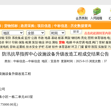
标
|
货物招标
|
政府采购
|
项目信息
|
中标信息
|
历史数据查询
点击此处跳转至内容
智能
安防
系统集成
监控
公路
市政
地基
基础
桩基
网架
钢结构
亮化
照明
体育场地
电
造价
审计
印刷
保险
检测
策划
物业
评估
测绘
货物
:
电梯
中央空调
电缆
阀门
管材
服
发电机
音响
起重机
饮水安全
护栏
石材
软件
体育器材
环卫
门窗
窗帘
医院
实验室
污
防汛抗旱指挥中心设施设备升级改造工程成交结果公告
类别：中标信息---中标信息 地区：宜昌市 更新时间：2025-9-15 浏览次数：37
施设备升级改造工程
公司
小区一栋二单元403室
00.00元）