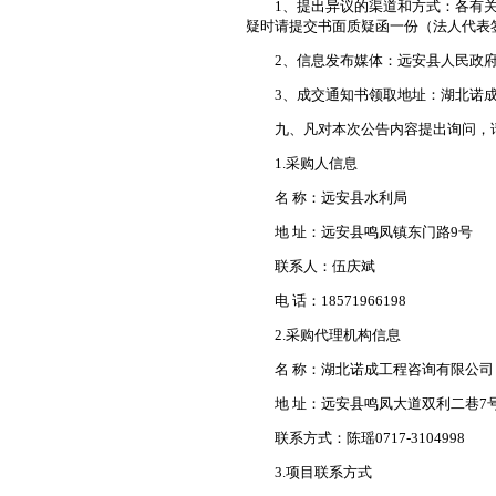
1、提出异议的渠道和方式：各有关当
疑时请提交书面质疑函一份（法人代表
2、信息发布媒体：远安县人民政府
3、成交通知书领取地址：湖北诺成
九、凡对本次公告内容提出询问，请
1.采购人信息
名 称：远安县水利局
地 址：远安县鸣凤镇东门路9号
联系人：伍庆斌
电 话：18571966198
2.采购代理机构信息
名 称：湖北诺成工程咨询有限公司
地 址：远安县鸣凤大道双利二巷7
联系方式：陈瑶0717-3104998
3.项目联系方式