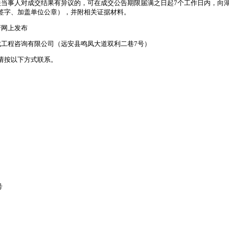
事人对成交结果有异议的，可在成交公告期限届满之日起7个工作日内，向湖
签字、加盖单位公章），并附相关证据材料。
网上发布
工程咨询有限公司（远安县鸣凤大道双利二巷7号）
按以下方式联系。
号